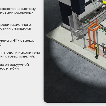
захватов и систему
листами различных
 гравитационного
остики слипшихся
ена с ЧПУ станка,
;
ля подачи накопителя
и готовых изделий.
ащен вакуумной
ссе гибки.