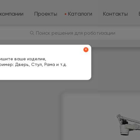
компании
Проекты
Каталоги
Контакты
Поиск решения для роботизации
×
ишите ваше изделие,
ример: Дверь, Стул, Рама и т.д.
aki CP300L