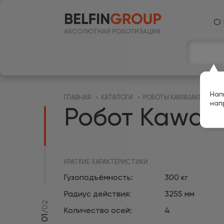
О 
Нап
ГЛАВНАЯ
КАТАЛОГИ
РОБОТЫ KAWASAKI
нап
Робот Kawas
КРАТКИЕ ХАРАКТЕРИСТИКИ
Гузоподъёмность:
300 кг
Радиус действия:
3255 мм
02
Количество осей:
4
/
01