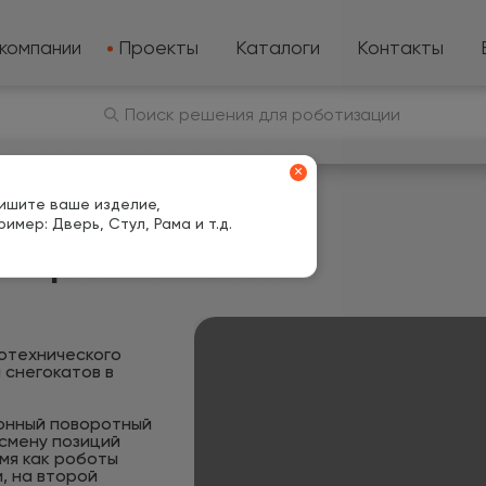
компании
Проекты
Каталоги
Контакты
Поиск решения для роботизации
×
ишите ваше изделие,
ример: Дверь, Стул, Рама и т.д.
варки саней
отехнического
 снегокатов в
ионный поворотный
смену позиций
мя как роботы
, на второй